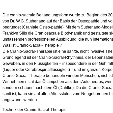
Die cranio-sacrale Behandlungsform wurde zu Beginn des 20
von Dr. W.G. Sutherland auf der Basis der Osteopathie und von 
begründet (Craniale Osteo-pathie). Mit dem Sutherland-Modell
Franklyn Sills die Craniosacrale Biodynamik und gestaltete si
umfassenden professionellen Ausbildung, die nun international
Was ist Cranio-Sacral-Therapie ?
Die Cranio-Sacral-Therapie ist eine sanfte, nicht invasive The
Grundlegend ist der Cranio-Sacral-Rhythmus, der Lebensatem
Geweben, in den Flüssigkeiten – insbesondere in der Gehirnfl
(Liquor oder Cerebrospinalflüssigkeit) – und im ganzen Körper 
Cranio-Sacral-Therapie behandeln wir den Menschen, nicht di
Wir nehmen nicht das Öllämpchen aus dem Auto heraus, wenn
sondern schauen nach dem Öl (Dahlke). Da die Cranio-Sacra
sanft ist, kann sie auf allen Altersstufen vom Neugeborenen b
angewandt werden.
Technik der Cranio-Sacral-Therapie