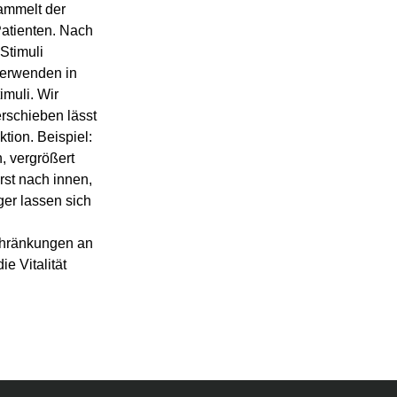
ammelt der
Patienten. Nach
Stimuli
verwenden in
muli. Wir
erschieben lässt
ktion. Beispiel:
, vergrößert
rst nach innen,
ger lassen sich
chränkungen an
e Vitalität